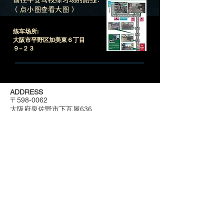
前往平安驾校练习场的路线：
（点小图查看大图）
练车场所:
大阪市平野区加美東６丁目
９−２３
ADDRESS
〒598-0062
大阪府泉佐野市下瓦屋636
102室
TEL./FAX
072-493-8022
080-8332-6688
WeChat ID
PING-AN-JP
平安自動車学校
MOB.
​​平安自動車