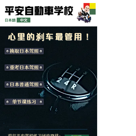
日本語
中文
心里的
刹
车最管用！
登入
换取日本驾照
​重考日本驾照
日本普通驾照
单节课练习